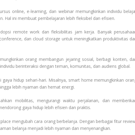
 Kursus online, e-learning, dan webinar memungkinkan individu belaja
. Hal ini membuat pembelajaran lebih fleksibel dan efisien.
 adopsi remote work dan fleksibilitas jam kerja. Banyak perusahaa
conference, dan cloud storage untuk meningkatkan produktivitas da
 memungkinkan orang membangun jejaring sosial, berbagi konten, da
individu berinteraksi dengan teman, komunitas, dan audiens global.
uhi gaya hidup sehari-hari. Misalnya, smart home memungkinkan oran
hingga lebih nyaman dan hemat energi.
mudahkan mobilitas, mengurangi waktu perjalanan, dan memberika
 mendorong gaya hidup lebih efisien dan praktis.
place mengubah cara orang berbelanja. Dengan berbagai fitur review
laman belanja menjadi lebih nyaman dan menyenangkan.