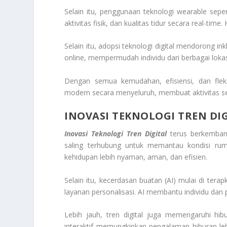
Selain itu, penggunaan teknologi wearable sep
aktivitas fisik, dan kualitas tidur secara real-t
Selain itu, adopsi teknologi digital mendorong ink
online, mempermudah individu dari berbagai lokas
Dengan semua kemudahan, efisiensi, dan fleksi
modern secara menyeluruh, membuat aktivitas seha
INOVASI TEKNOLOGI TREN DI
Inovasi Teknologi Tren Digital
terus berkembang
saling terhubung untuk memantau kondisi rum
kehidupan lebih nyaman, aman, dan efisien.
Selain itu, kecerdasan buatan (AI) mulai di terapk
layanan personalisasi. AI membantu individu dan
Lebih jauh, tren digital juga memengaruhi hib
interaktif memungkinkan pengalaman hiburan le