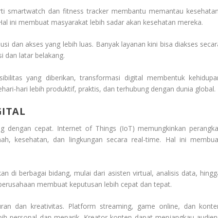
erti smartwatch dan fitness tracker membantu memantau kesehatan
ime. Hal ini membuat masyarakat lebih sadar akan kesehatan mereka.
lusi dan akses yang lebih luas. Banyak layanan kini bisa diakses secar
i dan latar belakang.
bilitas yang diberikan, transformasi digital membentuk kehidupa
ri-hari lebih produktif, praktis, dan terhubung dengan dunia global.
GITAL
 dengan cepat. Internet of Things (IoT) memungkinkan perangka
ah, kesehatan, dan lingkungan secara real-time. Hal ini membua
an di berbagai bidang, mulai dari asisten virtual, analisis data, hing
 perusahaan membuat keputusan lebih cepat dan tepat.
uran dan kreativitas. Platform streaming, game online, dan konte
bih personal dan menarik. Kreator konten dapat menjangkau audien