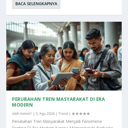
BACA SELENGKAPNYA
PERUBAHAN TREN MASYARAKAT DI ERA
MODERN
oleh
mimin1
|
5, Agu 2026
|
Trend
|
Perubahan Tren Masyarakat Menjadi Fenomena
Penting Di Era Modern Karena Memengaruhi Berbagai