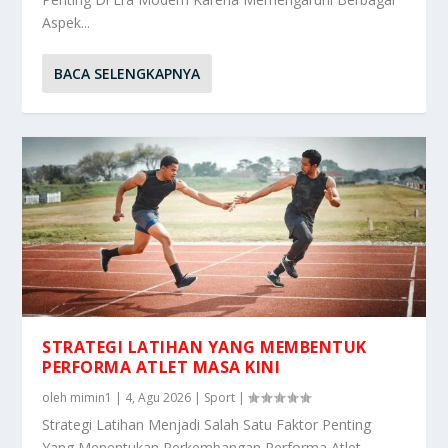
Aspek...
BACA SELENGKAPNYA
STRATEGI LATIHAN YANG MEMBENTUK
PERFORMA ATLET MASA KINI
oleh
mimin1
|
4, Agu 2026
|
Sport
|
Strategi Latihan Menjadi Salah Satu Faktor Penting
Yang Menentukan Perkembangan Performa Atlet...