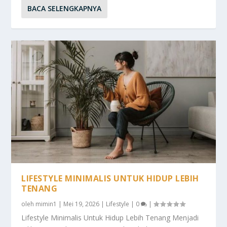
BACA SELENGKAPNYA
LIFESTYLE MINIMALIS UNTUK HIDUP LEBIH
TENANG
oleh
mimin1
|
Mei 19, 2026
|
Lifestyle
|
0
|
Lifestyle Minimalis Untuk Hidup Lebih Tenang Menjadi