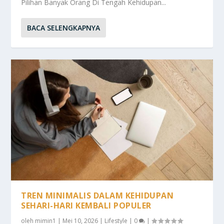
Pilihan Banyak Orang Di Tengah Kehidupan...
BACA SELENGKAPNYA
TREN MINIMALIS DALAM KEHIDUPAN
SEHARI-HARI KEMBALI POPULER
oleh
mimin1
|
Mei 10, 2026
|
Lifestyle
|
0
|