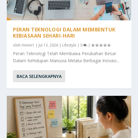
PERAN TEKNOLOGI DALAM MEMBENTUK
KEBIASAAN SEHARI-HARI
oleh
mimin1
|
Jul 13, 2026
|
Lifestyle
|
0
|
Peran Teknologi Telah Membawa Perubahan Besar
Dalam Kehidupan Manusia Melalui Berbagai Inovasi...
BACA SELENGKAPNYA