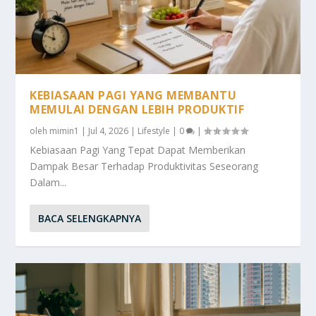
KEBIASAAN PAGI YANG MEMBANTU
MEMULAI DENGAN LEBIH PRODUKTIF
oleh
mimin1
|
Jul 4, 2026
|
Lifestyle
|
0
|
Kebiasaan Pagi Yang Tepat Dapat Memberikan
Dampak Besar Terhadap Produktivitas Seseorang
Dalam...
BACA SELENGKAPNYA