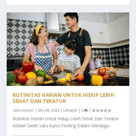
RUTINITAS HARIAN UNTUK HIDUP LEBIH
SEHAT DAN TERATUR
oleh
mimin1
|
Mei 28, 2026
|
Lifestyle
|
0
|
Rutinitas Harian Untuk Hidup Lebih Sehat Dan Teratur
Adalah Salah Satu Kunci Penting Dalam Menjaga...