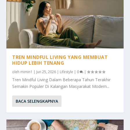
TREN MINDFUL LIVING YANG MEMBUAT
HIDUP LEBIH TENANG
oleh
mimin1
|
Jun 25, 2026
|
Lifestyle
|
0
|
Tren Mindful Living Dalam Beberapa Tahun Terakhir
Semakin Populer Di Kalangan Masyarakat Modern...
BACA SELENGKAPNYA