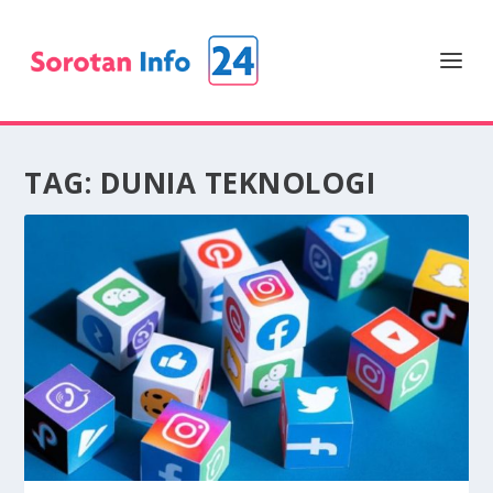
TAG:
DUNIA TEKNOLOGI