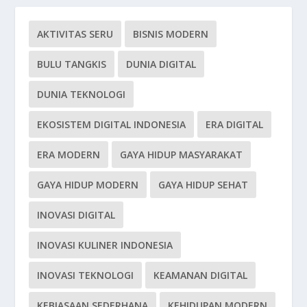
AKTIVITAS SERU
BISNIS MODERN
BULU TANGKIS
DUNIA DIGITAL
DUNIA TEKNOLOGI
EKOSISTEM DIGITAL INDONESIA
ERA DIGITAL
ERA MODERN
GAYA HIDUP MASYARAKAT
GAYA HIDUP MODERN
GAYA HIDUP SEHAT
INOVASI DIGITAL
INOVASI KULINER INDONESIA
INOVASI TEKNOLOGI
KEAMANAN DIGITAL
KEBIASAAN SEDERHANA
KEHIDUPAN MODERN