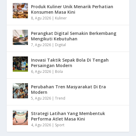
Produk Kuliner Unik Menarik Perhatian
Konsumen Masa Kini
8, Agu 2026
|
Kuliner
Perangkat Digital Semakin Berkembang
Mengikuti Kebutuhan
7, Agu 2026
|
Digital
Inovasi Taktik Sepak Bola Di Tengah
Persaingan Modern
6, Agu 2026
|
Bola
Perubahan Tren Masyarakat Di Era
Modern
5, Agu 2026
|
Trend
Strategi Latihan Yang Membentuk
Performa Atlet Masa Kini
4, Agu 2026
|
Sport