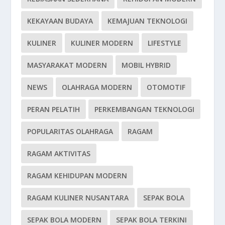
KEKAYAAN BUDAYA
KEMAJUAN TEKNOLOGI
KULINER
KULINER MODERN
LIFESTYLE
MASYARAKAT MODERN
MOBIL HYBRID
NEWS
OLAHRAGA MODERN
OTOMOTIF
PERAN PELATIH
PERKEMBANGAN TEKNOLOGI
POPULARITAS OLAHRAGA
RAGAM
RAGAM AKTIVITAS
RAGAM KEHIDUPAN MODERN
RAGAM KULINER NUSANTARA
SEPAK BOLA
SEPAK BOLA MODERN
SEPAK BOLA TERKINI