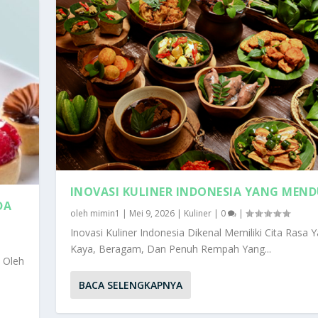
INOVASI KULINER INDONESIA YANG MEN
DA
oleh
mimin1
|
Mei 9, 2026
|
Kuliner
|
0
|
Inovasi Kuliner Indonesia Dikenal Memiliki Cita Rasa 
Kaya, Beragam, Dan Penuh Rempah Yang...
i Oleh
BACA SELENGKAPNYA