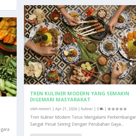
TREN KULINER MODERN YANG SEMAKIN
DIGEMARI MASYARAKAT
oleh
mimin1
|
Apr 21, 2026
|
Kuliner
|
0
|
Tren Kuliner Modern Terus Mengalami Perkembanga
Sangat Pesat Seiring Dengan Perubahan Gaya...
egara