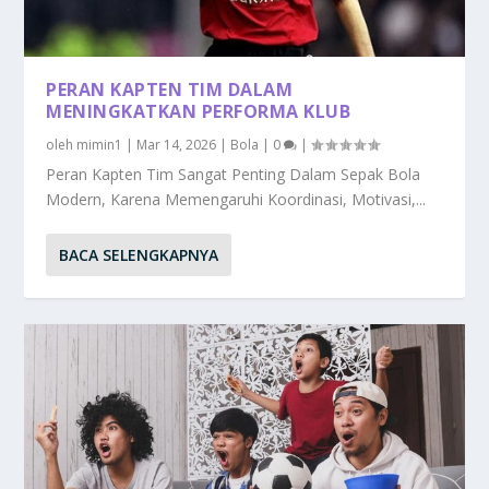
PERAN KAPTEN TIM DALAM
MENINGKATKAN PERFORMA KLUB
oleh
mimin1
|
Mar 14, 2026
|
Bola
|
0
|
Peran Kapten Tim Sangat Penting Dalam Sepak Bola
Modern, Karena Memengaruhi Koordinasi, Motivasi,...
BACA SELENGKAPNYA