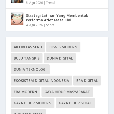
5, Agu 2026
|
Trend
Strategi Latihan Yang Membentuk
Performa Atlet Masa Kini
4, Agu 2026
|
Sport
AKTIVITAS SERU
BISNIS MODERN
BULU TANGKIS
DUNIA DIGITAL
DUNIA TEKNOLOGI
EKOSISTEM DIGITAL INDONESIA
ERA DIGITAL
ERA MODERN
GAYA HIDUP MASYARAKAT
GAYA HIDUP MODERN
GAYA HIDUP SEHAT