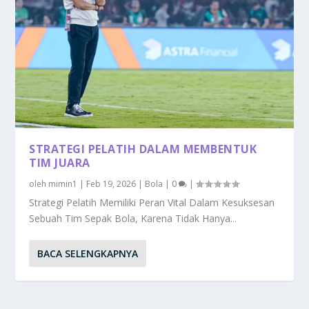
STRATEGI PELATIH DALAM MEMBENTUK
TIM JUARA
oleh
mimin1
|
Feb 19, 2026
|
Bola
|
0
|
Strategi Pelatih Memiliki Peran Vital Dalam Kesuksesan
Sebuah Tim Sepak Bola, Karena Tidak Hanya...
BACA SELENGKAPNYA