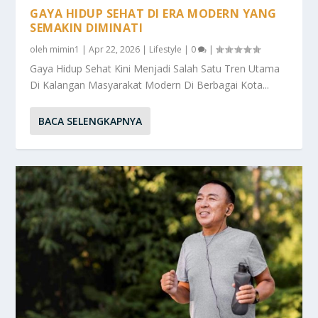
GAYA HIDUP SEHAT DI ERA MODERN YANG
SEMAKIN DIMINATI
oleh
mimin1
|
Apr 22, 2026
|
Lifestyle
|
0
|
Gaya Hidup Sehat Kini Menjadi Salah Satu Tren Utama
Di Kalangan Masyarakat Modern Di Berbagai Kota...
BACA SELENGKAPNYA