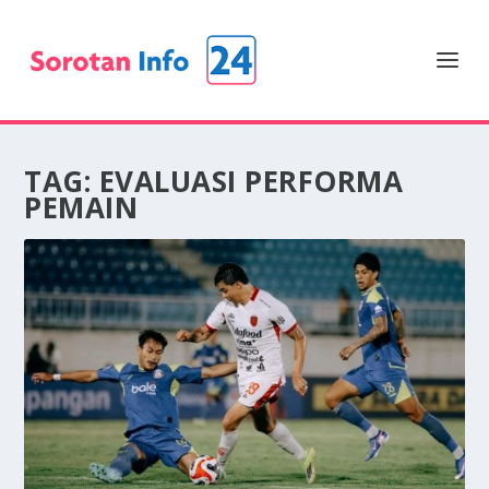
TAG:
EVALUASI PERFORMA
PEMAIN