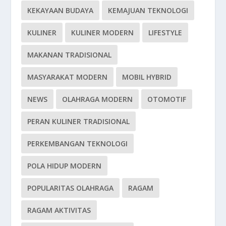
KEKAYAAN BUDAYA
KEMAJUAN TEKNOLOGI
KULINER
KULINER MODERN
LIFESTYLE
MAKANAN TRADISIONAL
MASYARAKAT MODERN
MOBIL HYBRID
NEWS
OLAHRAGA MODERN
OTOMOTIF
PERAN KULINER TRADISIONAL
PERKEMBANGAN TEKNOLOGI
POLA HIDUP MODERN
POPULARITAS OLAHRAGA
RAGAM
RAGAM AKTIVITAS