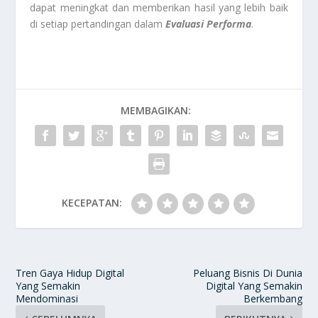
dapat meningkat dan memberikan hasil yang lebih baik
di setiap pertandingan dalam
Evaluasi Performa
.
MEMBAGIKAN:
KECEPATAN:
Tren Gaya Hidup Digital
Peluang Bisnis Di Dunia
Yang Semakin
Digital Yang Semakin
Mendominasi
Berkembang