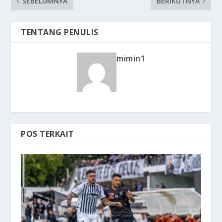
SEBELUMNYA
BERIKUTNYA
TENTANG PENULIS
mimin1
POS TERKAIT