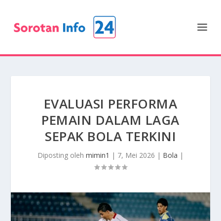
EVALUASI PERFORMA
PEMAIN DALAM LAGA
SEPAK BOLA TERKINI
Diposting oleh
mimin1
|
7, Mei 2026
|
Bola
|