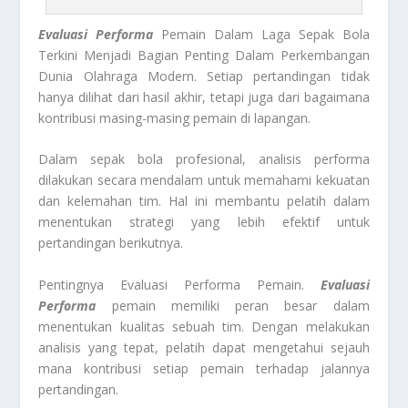
Evaluasi Performa
Pemain Dalam Laga Sepak Bola
Terkini Menjadi Bagian Penting Dalam Perkembangan
Dunia Olahraga Modern. Setiap pertandingan tidak
hanya dilihat dari hasil akhir, tetapi juga dari bagaimana
kontribusi masing-masing pemain di lapangan.
Dalam sepak bola profesional, analisis performa
dilakukan secara mendalam untuk memahami kekuatan
dan kelemahan tim. Hal ini membantu pelatih dalam
menentukan strategi yang lebih efektif untuk
pertandingan berikutnya.
Pentingnya Evaluasi Performa Pemain.
Evaluasi
Performa
pemain memiliki peran besar dalam
menentukan kualitas sebuah tim. Dengan melakukan
analisis yang tepat, pelatih dapat mengetahui sejauh
mana kontribusi setiap pemain terhadap jalannya
pertandingan.