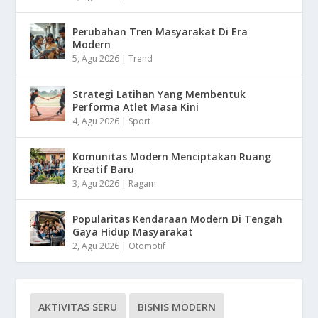
Perubahan Tren Masyarakat Di Era
Modern
5, Agu 2026
|
Trend
Strategi Latihan Yang Membentuk
Performa Atlet Masa Kini
4, Agu 2026
|
Sport
Komunitas Modern Menciptakan Ruang
Kreatif Baru
3, Agu 2026
|
Ragam
Popularitas Kendaraan Modern Di Tengah
Gaya Hidup Masyarakat
2, Agu 2026
|
Otomotif
AKTIVITAS SERU
BISNIS MODERN