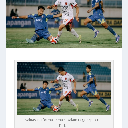
Evaluasi Performa Pemain Dalam Laga Sepak Bola
Terkini