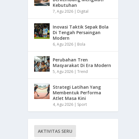
Kebutuhan
7, Agu 2026
|
Digital
Inovasi Taktik Sepak Bola
Di Tengah Persaingan
Modern
6, Agu 2026
|
Bola
Perubahan Tren
Masyarakat Di Era Modern
5, Agu 2026
|
Trend
Strategi Latihan Yang
Membentuk Performa
Atlet Masa Kini
4, Agu 2026
|
Sport
AKTIVITAS SERU