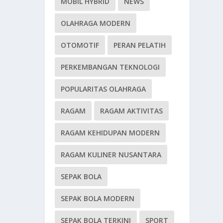
MOBIL HYBRID
NEWS
OLAHRAGA MODERN
OTOMOTIF
PERAN PELATIH
PERKEMBANGAN TEKNOLOGI
POPULARITAS OLAHRAGA
RAGAM
RAGAM AKTIVITAS
RAGAM KEHIDUPAN MODERN
RAGAM KULINER NUSANTARA
SEPAK BOLA
SEPAK BOLA MODERN
SEPAK BOLA TERKINI
SPORT