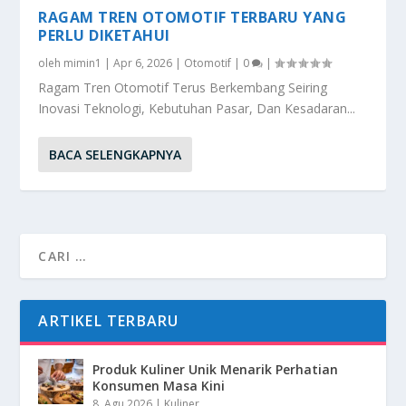
RAGAM TREN OTOMOTIF TERBARU YANG
PERLU DIKETAHUI
oleh
mimin1
|
Apr 6, 2026
|
Otomotif
|
0
|
Ragam Tren Otomotif Terus Berkembang Seiring
Inovasi Teknologi, Kebutuhan Pasar, Dan Kesadaran...
BACA SELENGKAPNYA
ARTIKEL TERBARU
Produk Kuliner Unik Menarik Perhatian
Konsumen Masa Kini
8, Agu 2026
|
Kuliner