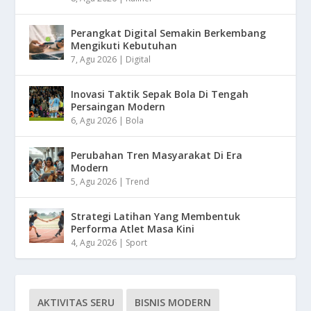
Perangkat Digital Semakin Berkembang
Mengikuti Kebutuhan
7, Agu 2026
|
Digital
Inovasi Taktik Sepak Bola Di Tengah
Persaingan Modern
6, Agu 2026
|
Bola
Perubahan Tren Masyarakat Di Era
Modern
5, Agu 2026
|
Trend
Strategi Latihan Yang Membentuk
Performa Atlet Masa Kini
4, Agu 2026
|
Sport
AKTIVITAS SERU
BISNIS MODERN