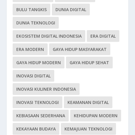
BULU TANGKIS
DUNIA DIGITAL
DUNIA TEKNOLOGI
EKOSISTEM DIGITAL INDONESIA
ERA DIGITAL
ERA MODERN
GAYA HIDUP MASYARAKAT
GAYA HIDUP MODERN
GAYA HIDUP SEHAT
INOVASI DIGITAL
INOVASI KULINER INDONESIA
INOVASI TEKNOLOGI
KEAMANAN DIGITAL
KEBIASAAN SEDERHANA
KEHIDUPAN MODERN
KEKAYAAN BUDAYA
KEMAJUAN TEKNOLOGI