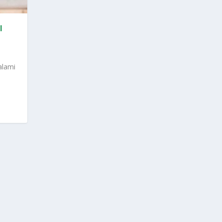
I
alami